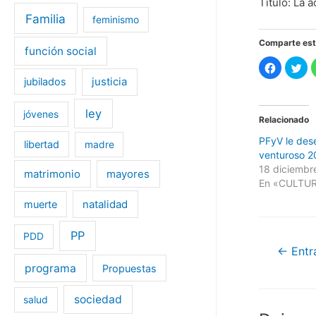
Título: La 
Familia
feminismo
Comparte est
función social
H
H
a
a
jubilados
justicia
z
z
c
c
l
l
i
i
ley
jóvenes
c
c
Relacionado
p
p
a
a
PFyV le des
r
r
libertad
madre
a
a
venturoso 2
c
c
o
o
18 diciembr
matrimonio
mayores
m
m
En «CULTU
p
p
a
a
r
r
muerte
natalidad
t
t
i
i
r
r
e
e
PP
PDD
n
n
Nave
←
Entra
F
T
a
w
programa
Propuestas
c
i
de
e
t
b
t
o
e
sociedad
entra
salud
o
r
k
(