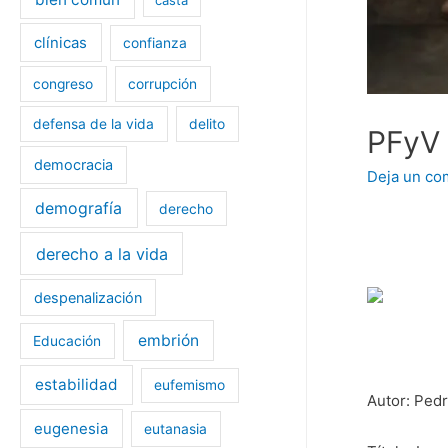
clínicas
confianza
congreso
corrupción
defensa de la vida
delito
PFyV 
democracia
Deja un co
demografía
derecho
derecho a la vida
despenalización
embrión
Educación
estabilidad
eufemismo
Autor: Ped
eugenesia
eutanasia