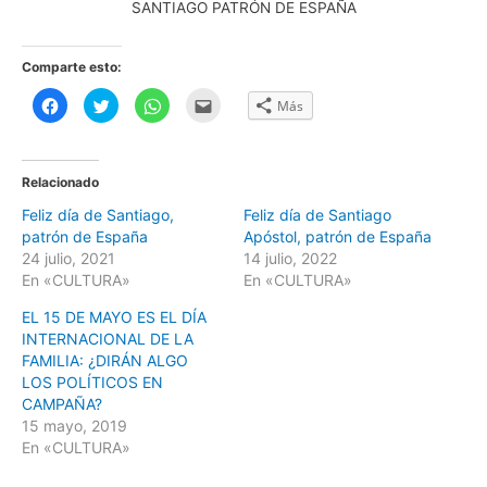
SANTIAGO PATRÓN DE ESPAÑA
Comparte esto:
H
H
H
H
Más
a
a
a
a
z
z
z
z
c
c
c
c
l
l
l
l
i
i
i
i
c
c
c
c
Relacionado
p
p
p
p
a
a
a
a
Feliz día de Santiago,
Feliz día de Santiago
r
r
r
r
a
a
a
a
patrón de España
Apóstol, patrón de España
c
c
c
e
o
o
o
n
24 julio, 2021
14 julio, 2022
m
m
m
v
En «CULTURA»
En «CULTURA»
p
p
p
i
a
a
a
a
r
r
r
r
EL 15 DE MAYO ES EL DÍA
t
t
t
p
i
i
i
o
INTERNACIONAL DE LA
r
r
r
r
FAMILIA: ¿DIRÁN ALGO
e
e
e
c
n
n
n
o
LOS POLÍTICOS EN
F
T
W
r
a
w
h
r
CAMPAÑA?
c
i
a
e
15 mayo, 2019
e
t
t
o
b
t
s
e
En «CULTURA»
o
e
A
l
o
r
p
e
k
(
p
c